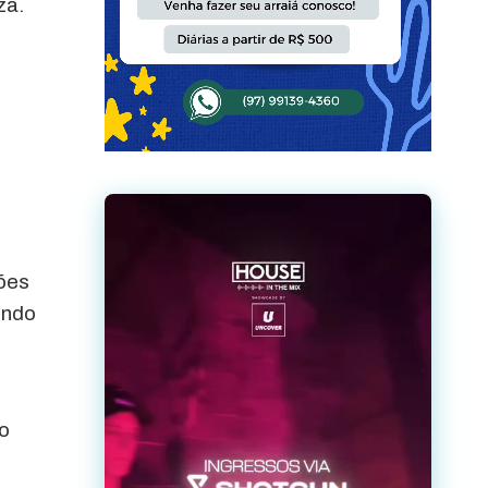
za.
ões
indo
o