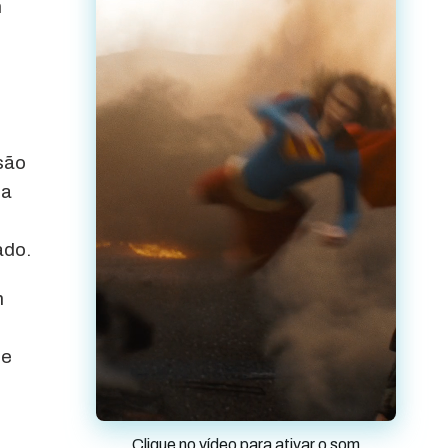
m
 são
da
ado.
m
de
Clique no vídeo para ativar o som