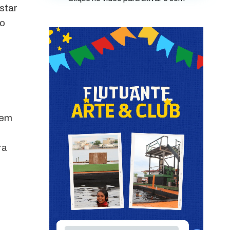
star
ão
 em
ra