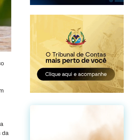
ço
om
 a
s da