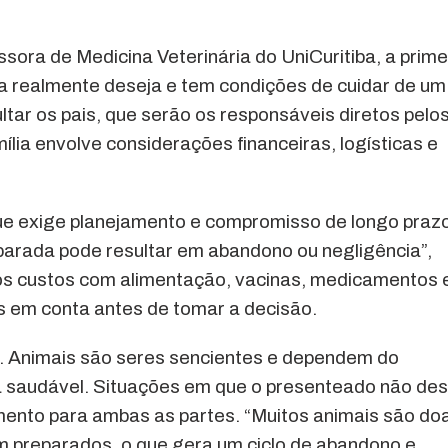
ora de Medicina Veterinária do UniCuritiba, a prime
a realmente deseja e tem condições de cuidar de um
ltar os pais, que serão os responsáveis diretos pelo
ília envolve considerações financeiras, logísticas e
ue exige planejamento e compromisso de longo prazo
arada pode resultar em abandono ou negligência”,
e os custos com alimentação, vacinas, medicamentos 
os em conta antes de tomar a decisão.
. Animais são seres sencientes e dependem do
a saudável. Situações em que o presenteado não des
mento para ambas as partes. “Muitos animais são do
m preparados, o que gera um ciclo de abandono e