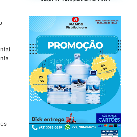
o
ntal
nta.
tos