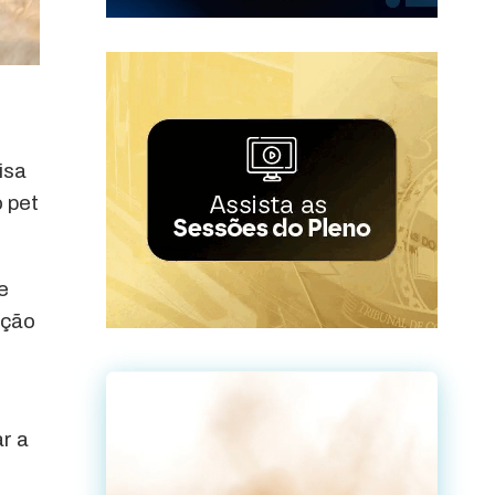
isa
 pet
e
ação
.
r a