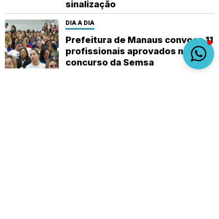
sinalização
DIA A DIA
Prefeitura de Manaus convoca 11
profissionais aprovados no
concurso da Semsa
Sobre
Expediente
(92) 9 8482-1414
empautanet@gmail.com