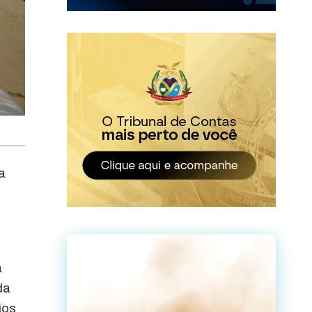
a
a
da
ios