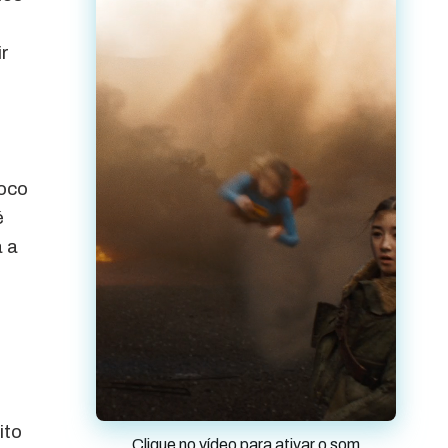
r
loco
é
a a
ito
Clique no vídeo para ativar o som