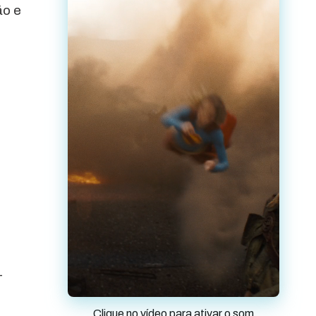
ão e
-
Clique no vídeo para ativar o som