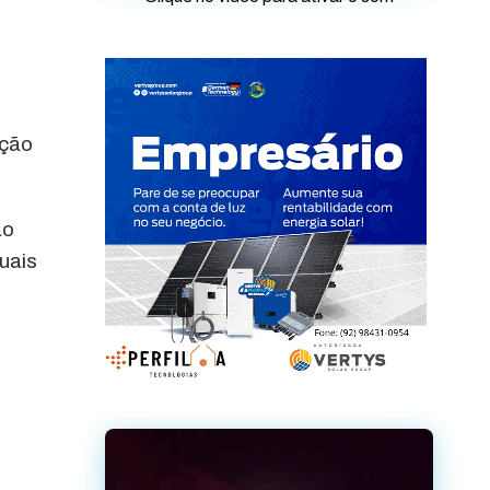
ação
ão
uais