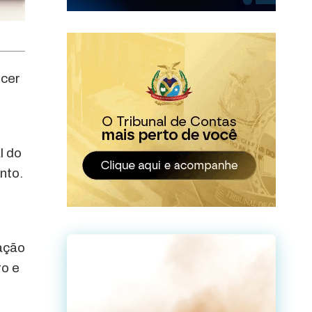
ecer
l do
nto.
lação
ro e