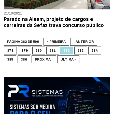
21/10/2021
Parado na Aleam, projeto de cargos e
carreiras da Sefaz trava concurso público
PÁGINA 382 DE 506
« PRIMEIRA
‹ ANTERIOR
378
379
380
381
382
383
384
385
386
PRÓXIMA ›
ÚLTIMA »