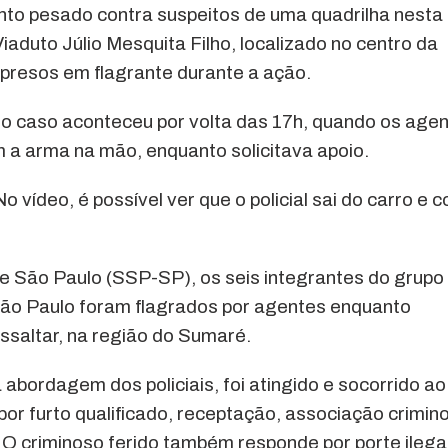
mento pesado contra suspeitos de uma quadrilha nesta
iaduto Júlio Mesquita Filho, localizado no centro da
m presos em flagrante durante a ação.
o caso aconteceu por volta das 17h, quando os age
m a arma na mão, enquanto solicitava apoio.
deo, é possível ver que o policial sai do carro e c
e São Paulo (SSP-SP), os seis integrantes do grupo
São Paulo foram flagrados por agentes enquanto
saltar, na região do Sumaré.
abordagem dos policiais, foi atingido e socorrido ao
por furto qualificado, receptação, associação crimin
o. O criminoso ferido também responde por porte ilega