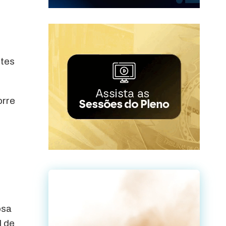
ntes
orre
osa
l de