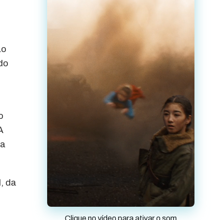
ão
do
o
A
da
, da
Clique no vídeo para ativar o som