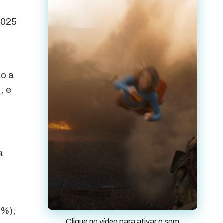
2025
ão a
; e
a
7%);
Clique no vídeo para ativar o som