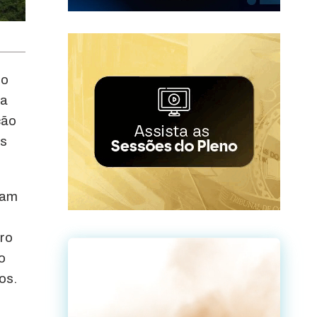
do
na
ção
os
ram
ero
o
os.