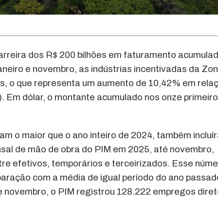
barreira dos R$ 200 bilhões em faturamento acumula
eiro e novembro, as indústrias incentivadas da Zo
es, o que representa um aumento de 10,42% em rela
. Em dólar, o montante acumulado nos onze primeir
am o maior que o ano inteiro de 2024, também incluí
nsal de mão de obra do PIM em 2025, até novembro,
tre efetivos, temporários e terceirizados. Esse núm
aração com a média de igual período do ano passad
e novembro, o PIM registrou 128.222 empregos diret