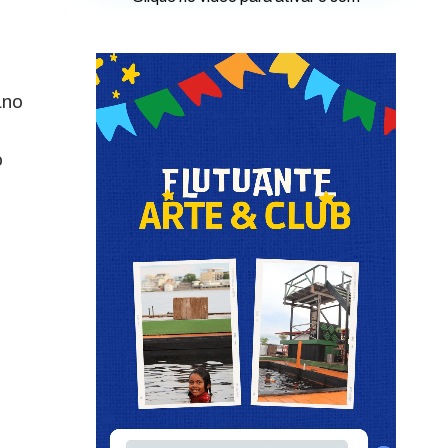
ano
o