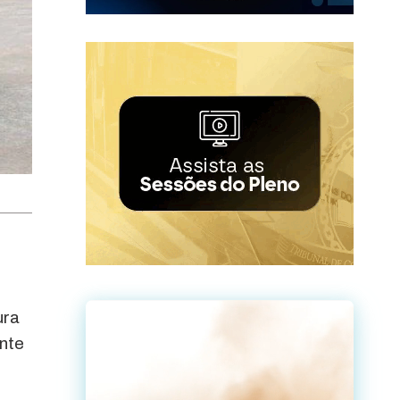
ura
ente