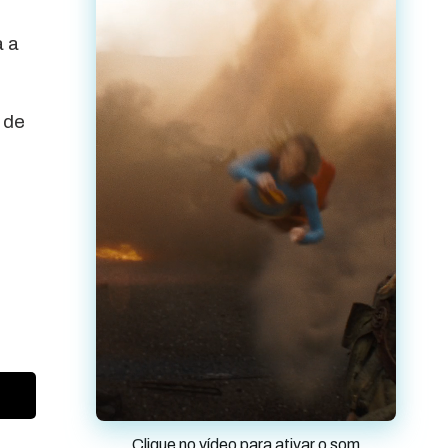
a a
 de
Clique no vídeo para ativar o som