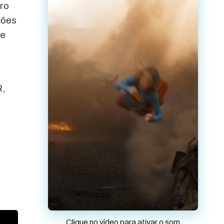
uro
ções
de
R,
Clique no vídeo para ativar o som