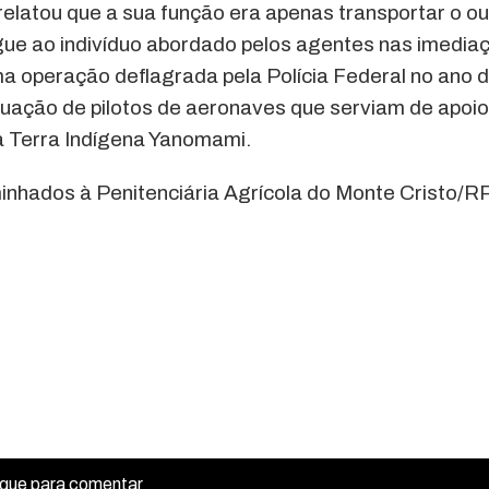
relatou que a sua função era apenas transportar o o
egue ao indivíduo abordado pelos agentes nas imedia
 uma operação deflagrada pela Polícia Federal no ano 
tuação de pilotos de aeronaves que serviam de apoio
na Terra Indígena Yanomami.
minhados à Penitenciária Agrícola do Monte Cristo/R
ique para comentar