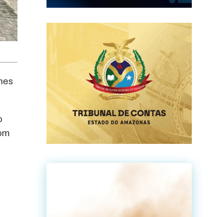
imes
o
com