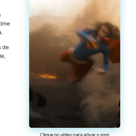
s
gime
a.
s de
de,
Clique no vídeo para ativar o som