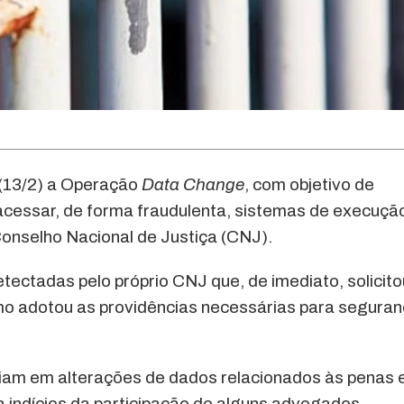
a (13/2) a Operação
Data Change
, com objetivo de
acessar, de forma fraudulenta, sistemas de execuçã
Conselho Nacional de Justiça (CNJ).
ectadas pelo próprio CNJ que, de imediato, solicito
mo adotou as providências necessárias para segura
tiam em alterações de dados relacionados às penas 
 indícios da participação de alguns advogados.