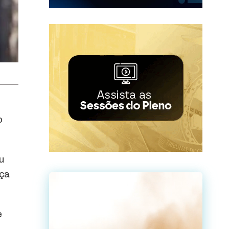
o
u
nça
e