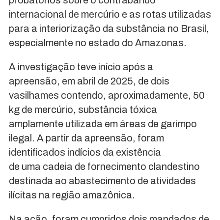
probatórios sobre o contrabando
internacional de mercúrio e as rotas utiliza
da
s
para a interiorização
da
substância no Brasil,
especialmente no estado do Amazonas.
A investigação teve início após a
apreensão,
em
abril de 2025, de dois
vasilhames contendo, aproxima
da
mente, 50
kg de mercúrio, substância tóxica
amplamente utiliza
da
em
áreas de garimpo
ilegal. A partir
da
apreensão, foram
identificados indícios
da
existência
de
uma
cadeia de fornecimento clandestino
destina
da
ao abastecimento de ativi
da
des
ilícitas na região amazônica.
Na ação, foram cumpridos dois man
da
dos de