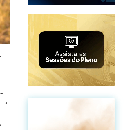
e
am
ntra
s