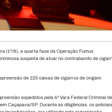
ira (1º/6), a quarta fase da Operação Fumus
criminosa suspeita de atuar no contrabando de cigar
a apreensão de 225 caixas de cigarros de origem
reensão expedidos pela 4ª Vara Federal Criminal d
 em Caçapava/SP. Durante as diligências, os policiai
s investigações, era utilizado pela organização