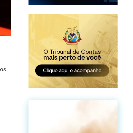
ros
e
s