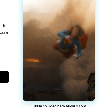
s
o de
para
Clique no vídeo para ativar o som