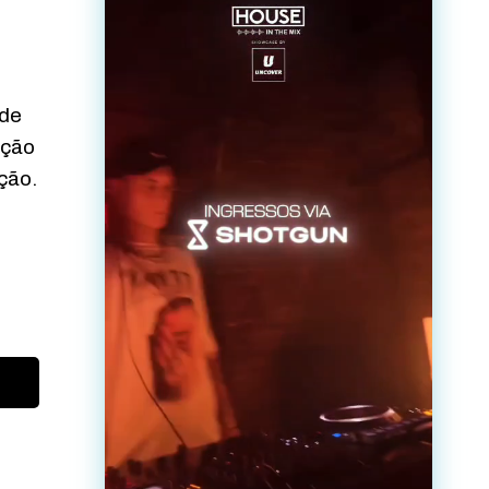
 de
eção
ção.