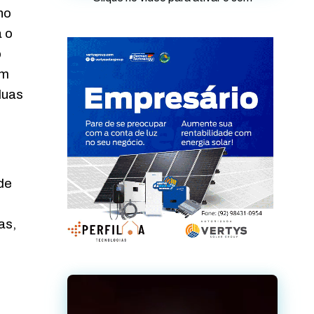
no
a o
o
em
duas
de
as,