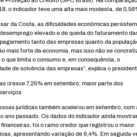
 de Proteção ao Crédito (SPC Brasil). Na comparaçã
18, o indicador teve uma alta mais modesta, de 0,56
sar da Costa, as dificuldades econômicas persistem
e desemprego elevado e de queda do faturamento da
 pagamento tanto das empresas quanto da populaçã
ão mais forte da economia, mas isso não se concreti
o que limita o consumo e, em consequência, o
ade de solvência das empresas”, explica o president
cas cresce 7,25% em setembro; maior parte dos
serviços
ssoas jurídicas também acelerou em setembro, com 
 ano passado. Os dados do indicador ainda mostr
financeiras, foi o ramo credor que registrou o maior
ídicas, apresentando variação de 9,4%. Em seguida 