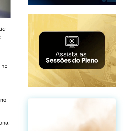
 do
s
 no
e
 no
onal