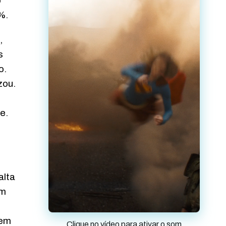
o
%.
,
s
o.
zou.
e.
alta
am
vem
Clique no vídeo para ativar o som