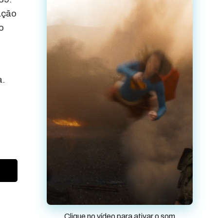
ação
o
a.
Clique no vídeo para ativar o som