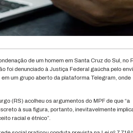
 condenação de um homem em Santa Cruz do Sul, no 
ão foi denunciado à Justiça Federal gaúcha pelo env
em um grupo aberto da plataforma Telegram, onde
urgo (RS) acolheu os argumentos do MPF de que “a
creto à sua figura, portanto, inevitavelmente implic
ito racial e étnico”.
de social praticou conduta prevista na Lei nº 7.716/