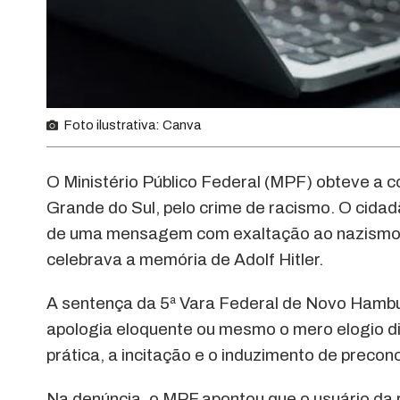
Foto ilustrativa: Canva
O Ministério Público Federal (MPF) obteve a
Grande do Sul, pelo crime de racismo. O cidad
de uma mensagem com exaltação ao nazismo 
celebrava a memória de Adolf Hitler.
A sentença da 5ª Vara Federal de Novo Hamb
apologia eloquente ou mesmo o mero elogio dis
prática, a incitação e o induzimento de preconce
Na denúncia, o MPF apontou que o usuário da re