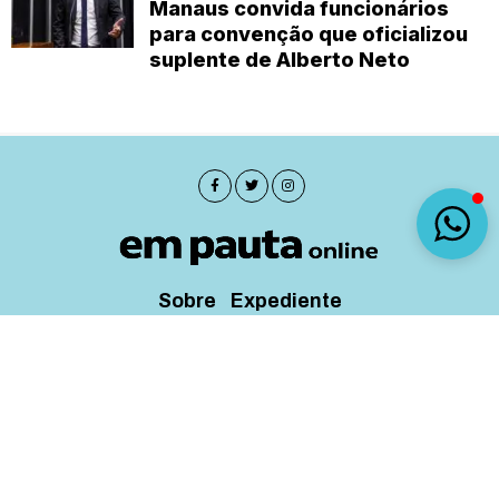
Manaus convida funcionários
para convenção que oficializou
suplente de Alberto Neto
Sobre
Expediente
(92) 9 8482-1414
empautanet@gmail.com
CNPJ 29.008.396/0001-03
© 2019-2026 - Em Pauta Online - Todos os
direitos reservados.