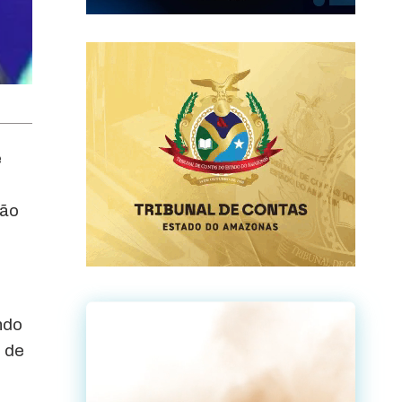
e
ção
ndo
 de