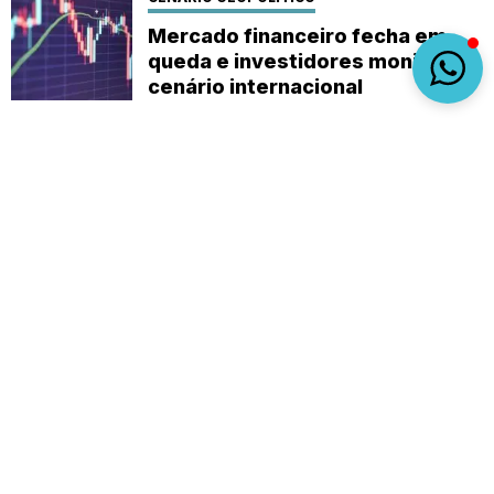
Mercado financeiro fecha em
queda e investidores monitoram
cenário internacional
Sobre
Expediente
(92) 9 8482-1414
empautanet@gmail.com
CNPJ 29.008.396/0001-03
© 2019-2026 - Em Pauta Online - Todos os
direitos reservados.