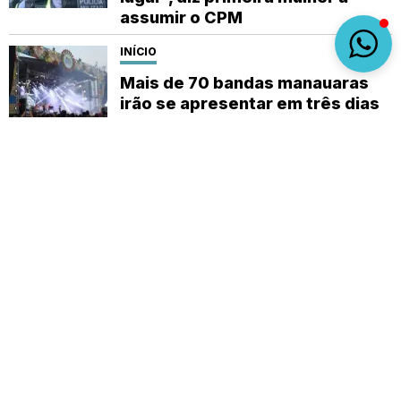
assumir o CPM
INÍCIO
Mais de 70 bandas manauaras
irão se apresentar em três dias
do ‘#SouManaus 2023’
Sobre
Expediente
(92) 9 8482-1414
empautanet@gmail.com