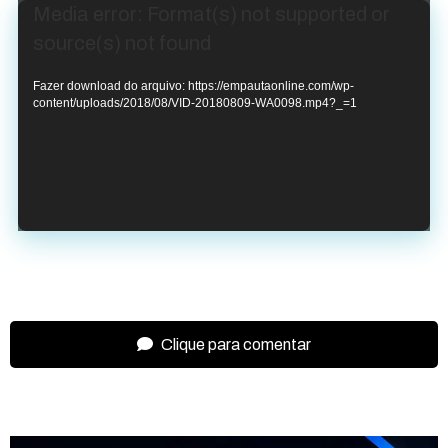
Tocador
Media error: Format(s) not supported or
de
source(s) not found
vídeo
Fazer download do arquivo: https://empautaonline.com/wp-
content/uploads/2018/08/VID-20180809-WA0098.mp4?_=1
Clique para comentar