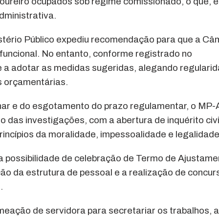
esoureiro ocupados sob regime comissionado, o que, 
dministrativa.
istério Público expediu recomendação para que a Câ
uncional. No entanto, conforme registrado no
e a adotar as medidas sugeridas, alegando regulari
es orçamentárias.
minar e do esgotamento do prazo regulamentar, o MP
das investigações, com a abertura de inquérito civi
rincípios da moralidade, impessoalidade e legalidade
a possibilidade de celebração de Termo de Ajustame
o da estrutura de pessoal e a realização de concur
.
eação de servidora para secretariar os trabalhos, a