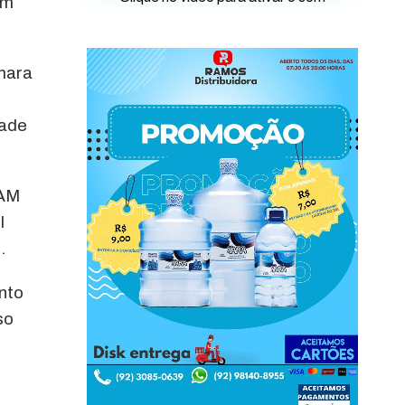
em
mara
dade
-AM
l
.
nto
so