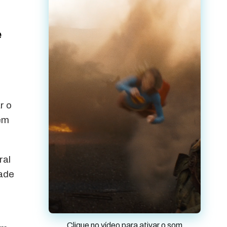
e
r o
 em
ral
dade
Clique no vídeo para ativar o som