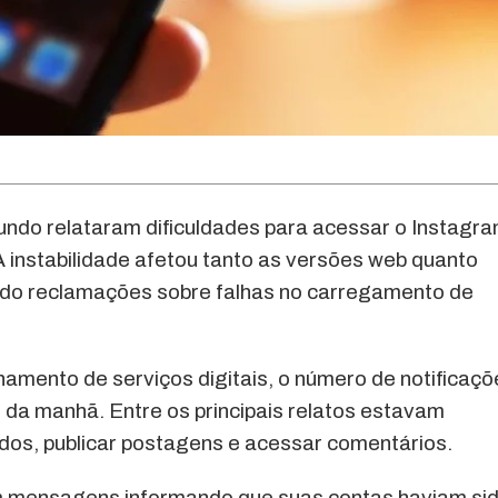
undo relataram dificuldades para acessar o Instagra
 instabilidade afetou tanto as versões web quanto
ando reclamações sobre falhas no carregamento de
mento de serviços digitais, o número de notificaçõ
da manhã. Entre os principais relatos estavam
eúdos, publicar postagens e acessar comentários.
am mensagens informando que suas contas haviam si