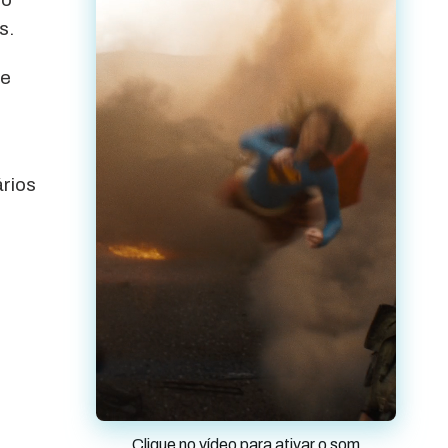
s.
 e
ários
Clique no vídeo para ativar o som