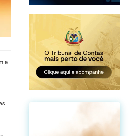
m e
es
do