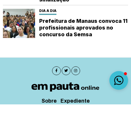
DIA A DIA
Prefeitura de Manaus convoca 11
profissionais aprovados no
concurso da Semsa
Sobre
Expediente
(92) 9 8482-1414
empautanet@gmail.com
CNPJ 29.008.396/0001-03