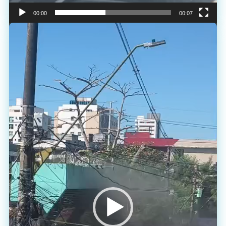
00:00
00:07
Tocador
de
vídeo