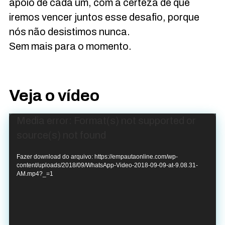
apoio de cada um, com a certeza de que
iremos vencer juntos esse desafio, porque
nós não desistimos nunca.
Sem mais para o momento.
Veja o vídeo
Tocador
Media error: Format(s) not supported or
de
source(s) not found
vídeo
Fazer download do arquivo: https://empautaonline.com/wp-
content/uploads/2018/09/WhatsApp-Video-2018-09-09-at-9.08.31-
AM.mp4?_=1