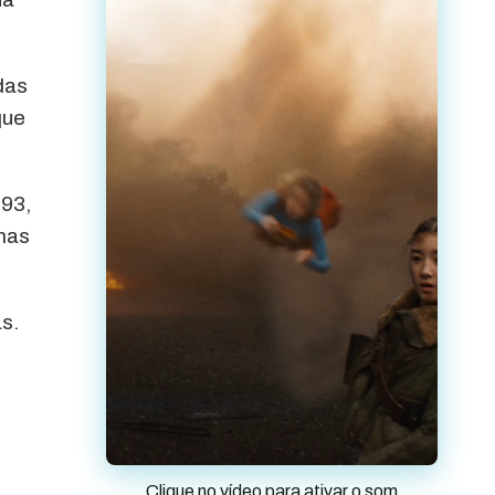
das
que
193,
mas
s.
Clique no vídeo para ativar o som