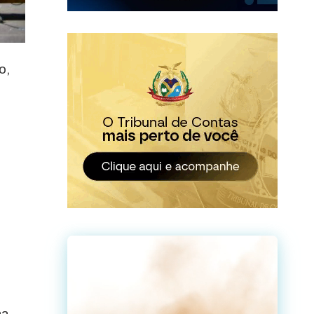
so,
na