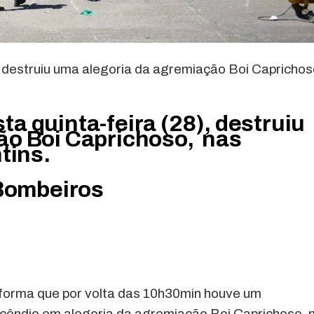
, destruiu uma alegoria da agremiação Boi Capricho
a quinta-feira (28), destruiu
ão Boi Caprichoso, nas
tins.
 Bombeiros
forma que por volta das 10h30min houve um
incêndio em alegoria da agremiação Boi Caprichoso, 