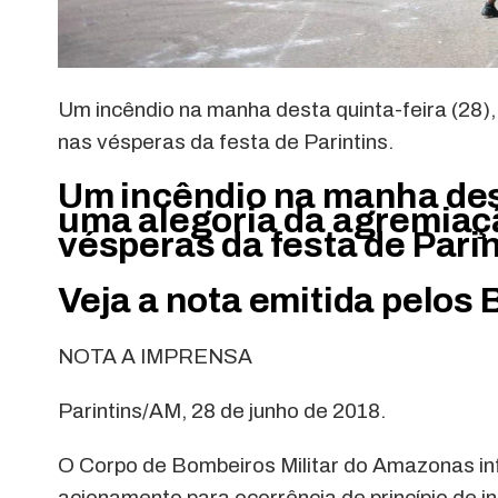
Um incêndio na manha desta quinta-feira (28)
nas vésperas da festa de Parintins.
Um incêndio na manha dest
uma alegoria da agremiaç
vésperas da festa de Parin
Veja a nota emitida pelos
NOTA A IMPRENSA
Parintins/AM, 28 de junho de 2018.
O Corpo de Bombeiros Militar do Amazonas in
acionamento para ocorrência de princípio de 