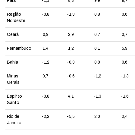
Pará
-1,3
8,3
9,9
9,7
Região
-0,8
-1,3
0,8
0,6
Nordeste
Ceará
0,9
2,9
0,7
0,7
Pernambuco
1,4
1,2
6,1
5,9
Bahia
-1,2
-0,3
0,8
0,6
Minas
0,7
-0,6
-1,2
-1,3
Gerais
Espírito
-0,8
4,1
-1,3
-1,6
Santo
Rio de
-2,2
-5,5
2,0
2,4
Janeiro