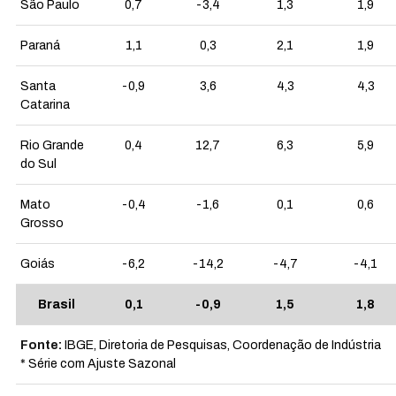
São Paulo
0,7
-3,4
1,3
1,9
Paraná
1,1
0,3
2,1
1,9
Santa
-0,9
3,6
4,3
4,3
Catarina
Rio Grande
0,4
12,7
6,3
5,9
do Sul
Mato
-0,4
-1,6
0,1
0,6
Grosso
Goiás
-6,2
-14,2
-4,7
-4,1
Brasil
0,1
-0,9
1,5
1,8
Fonte:
IBGE, Diretoria de Pesquisas, Coordenação de Indústria
* Série com Ajuste Sazonal