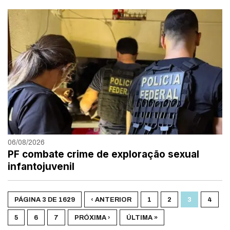
06/08/2026
PF combate crime de exploração sexual
infantojuvenil
PÁGINA 3 DE 1629
‹ ANTERIOR
1
2
3
4
5
6
7
PRÓXIMA ›
ÚLTIMA »