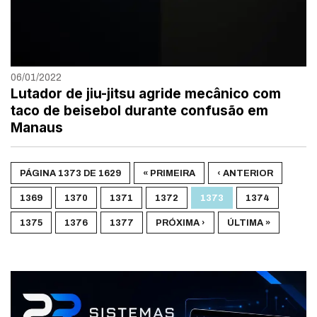
06/01/2022
Lutador de jiu-jitsu agride mecânico com
taco de beisebol durante confusão em
Manaus
PÁGINA 1373 DE 1629
« PRIMEIRA
‹ ANTERIOR
1369
1370
1371
1372
1373
1374
1375
1376
1377
PRÓXIMA ›
ÚLTIMA »