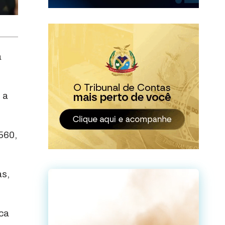
á
 a
560,
as,
ica