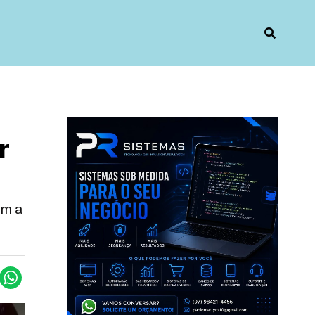
r
ém a