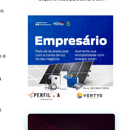
os
u
o e
a
s