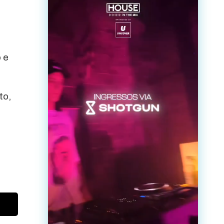
 e
to,