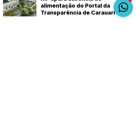
alimentação do Portal da
Transparência de Carauari
Sobre
Expediente
(92) 9 8482-1414
empautanet@gmail.com
CNPJ 29.008.396/0001-03
© 2019-2026 - Em Pauta Online - Todos os
direitos reservados.