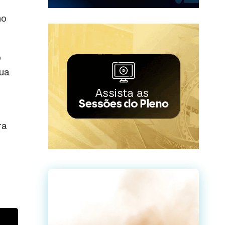
no
o
sua
ra