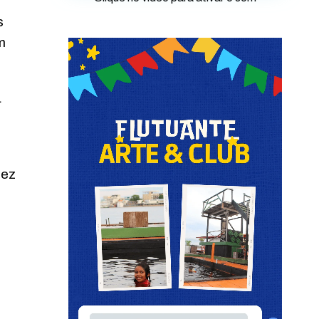
s
m
a
dez