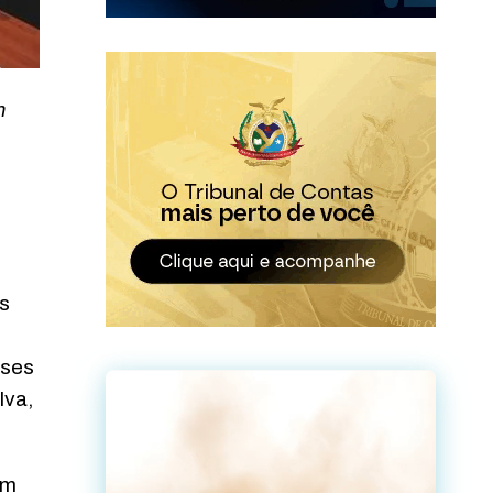
m
os
eses
lva,
om