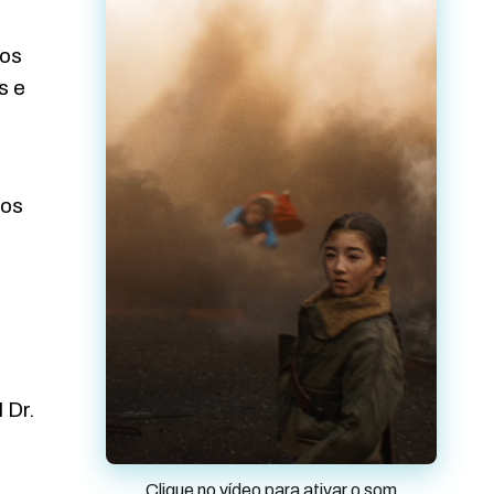
tos
s e
vos
 Dr.
,
Clique no vídeo para ativar o som