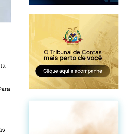
stá
Para
às