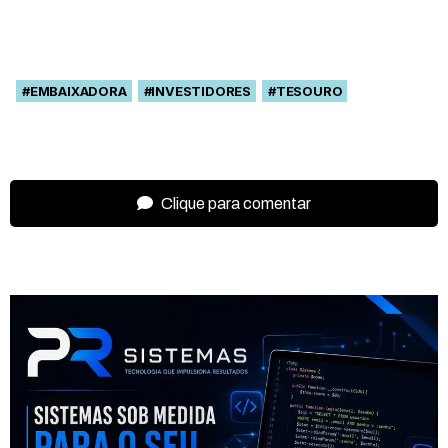
#EMBAIXADORA
#INVESTIDORES
#TESOURO
Clique para comentar