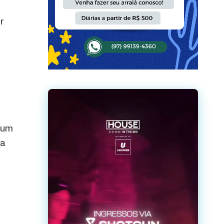
r
 um
ma