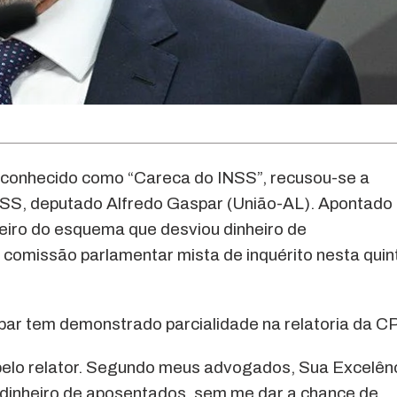
 conhecido como “Careca do INSS”, recusou-se a
NSS, deputado Alfredo Gaspar (União-AL). Apontado 
ceiro do esquema que desviou dinheiro de
comissão parlamentar mista de inquérito nesta quin
ar tem demonstrado parcialidade na relatoria da C
elo relator. Segundo meus advogados, Sua Excelên
o dinheiro de aposentados, sem me dar a chance de