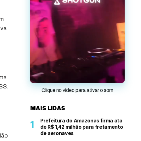
em
ava
uma
NSS.
Clique no vídeo para ativar o som
MAIS LIDAS
Prefeitura do Amazonas firma ata
de R$ 1,42 milhão para fretamento
de aeronaves
Não