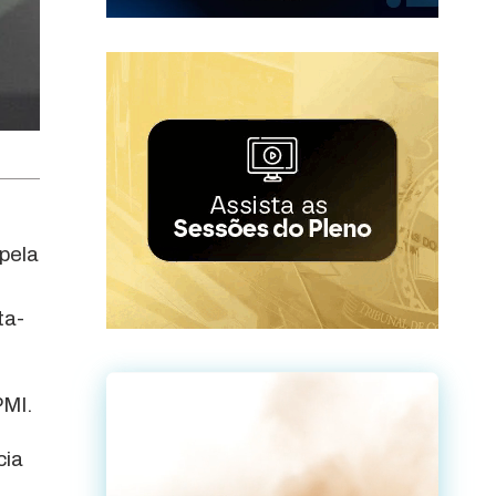
pela
ta-
PMI.
cia