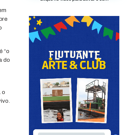
Sem
bre
o
é “o
a do
 o
ivo.