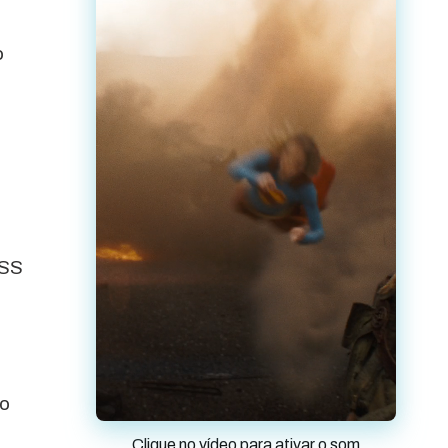
o
NSS
do
Clique no vídeo para ativar o som