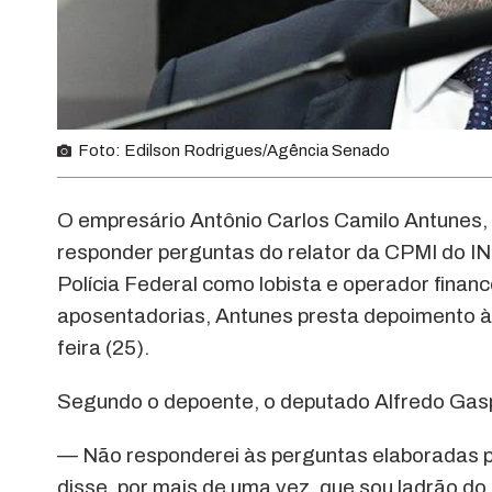
Foto: Edilson Rodrigues/Agência Senado
O empresário Antônio Carlos Camilo Antunes,
responder perguntas do relator da CPMI do I
Polícia Federal como lobista e operador finan
aposentadorias, Antunes presta depoimento à 
feira (25).
Segundo o depoente, o deputado Alfredo Gasp
— Não responderei às perguntas elaboradas p
disse, por mais de uma vez, que sou ladrão d