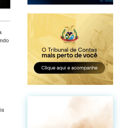
a
endo
is