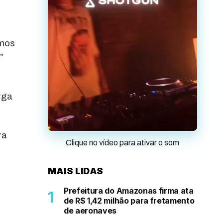
amos
”
rga
ra
Clique no vídeo para ativar o som
MAIS LIDAS
Prefeitura do Amazonas firma ata
de R$ 1,42 milhão para fretamento
de aeronaves