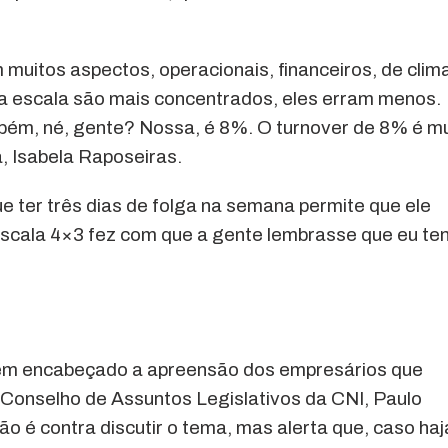
muitos aspectos, operacionais, financeiros, de clim
ssa escala são mais concentrados, eles erram menos.
bém, né, gente? Nossa, é 8%. O turnover de 8% é mu
a, Isabela Raposeiras.
ue ter três dias de folga na semana permite que ele
escala 4×3 fez com que a gente lembrasse que eu te
tem encabeçado a apreensão dos empresários que
Conselho de Assuntos Legislativos da CNI, Paulo
o é contra discutir o tema, mas alerta que, caso haj