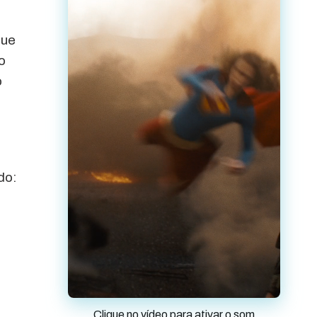
que
o
o
do:
Clique no vídeo para ativar o som