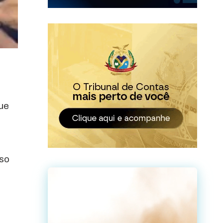
ue
sso