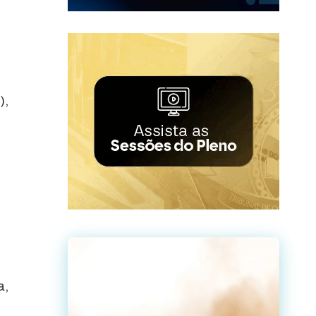
),
a,