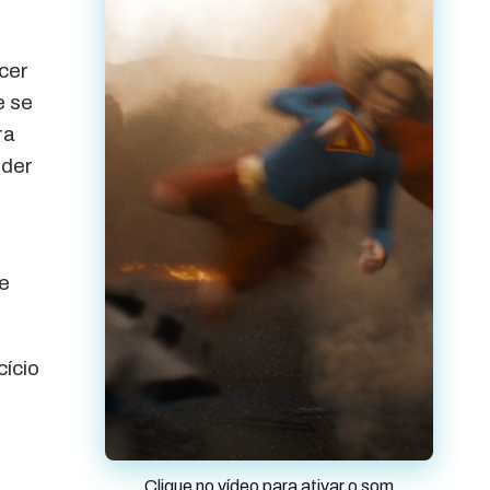
cer
e se
ra
nder
de
cício
Clique no vídeo para ativar o som