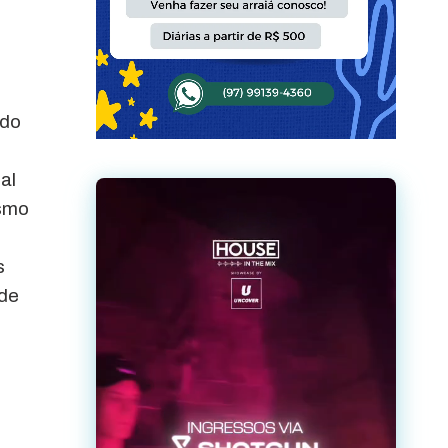
ado
al
ismo
s
 de