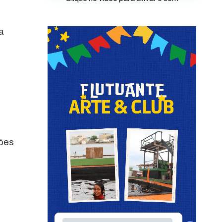
a
ções