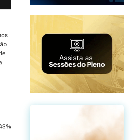
nos
ção
 de
a
 43%