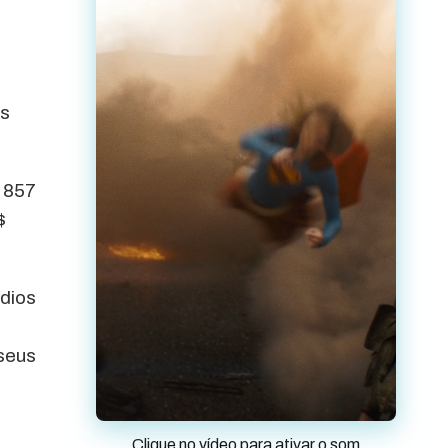
es
$ 857
$
édios
 seus
Clique no vídeo para ativar o som