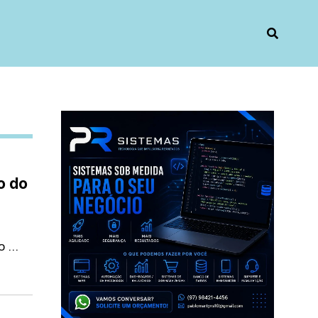
o do
 ...